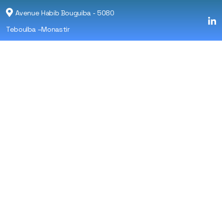
Avenue Habib Bouguiba - 5080
Teboulba –Monastir